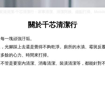
家清清潔-千芯清潔行：家事清潔、清潔阿姨、鐘點打掃、Mobile
關於千芯清潔行
、每一塊頑強汙垢。
過，光腳踩上去還是覺得不夠乾淨。廁所的水漬、霉斑反
有多餘的心力、時間來打掃。
，不管是要室內清潔、消毒清潔、裝潢清潔等，都能針對