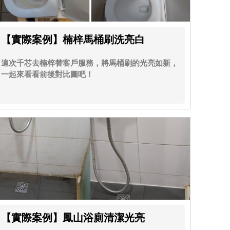
【實際案例】楠梓馬桶刷洗亮白
這次千芯去楠梓替客戶服務，將馬桶刷的光亮如新，
一起來看看前後對比圖吧！
【實際案例】鳳山浴廁清潔光亮