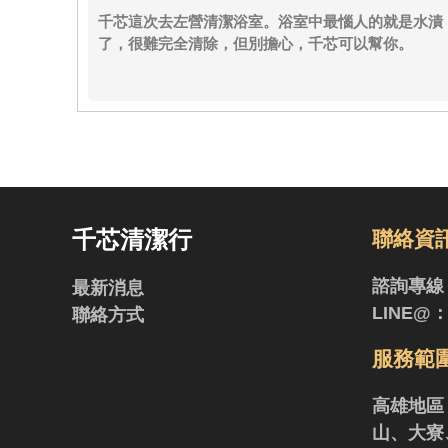
千芯這次去左營清潔浴室。浴室中最惱人的就是水漬
了，很難完全清除，但別擔心，千芯可以幫你。
千芯清潔行
聯絡資
諮詢專線
最新消息
LINE@
聯絡方式
服務範
高雄地區
山、大寮