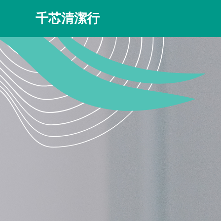
千芯清潔行