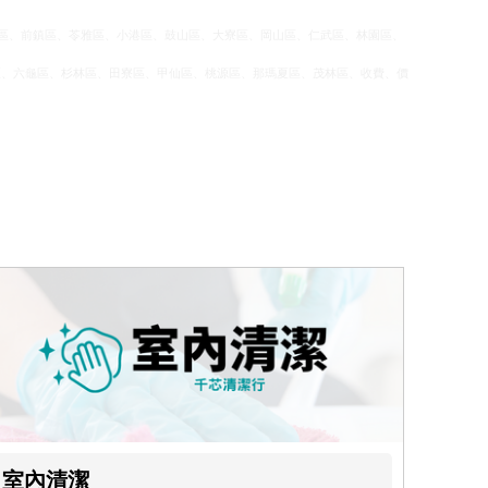
、楠梓區、前鎮區、苓雅區、小港區、鼓山區、大寮區、岡山區、仁武區、林園區、
區、六龜區、杉林區、田寮區、甲仙區、桃源區、那瑪夏區、茂林區、收費、價
室內清潔