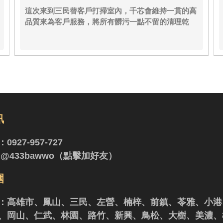
這次來到三民替客戶打掃室內，千芯會維持一貫的高
品質來為客戶服務，將所有髒污一點不留的清理乾
淨。
訊
：
0927-957-727
：
@433bawwo（點擊加好友）
圍
：高雄市、鳳山、三民、左營、楠梓、前鎮、苓雅、小港
、岡山、仁武、林園、路竹、新興、鳥松、大樹、美濃、