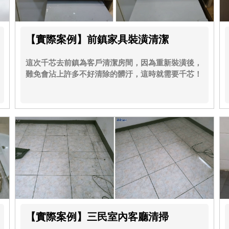
【實際案例】前鎮家具裝潢清潔
這次千芯去前鎮為客戶清潔房間，因為重新裝潢後，
難免會沾上許多不好清除的髒汙，這時就需要千芯！
【實際案例】三民室內客廳清掃