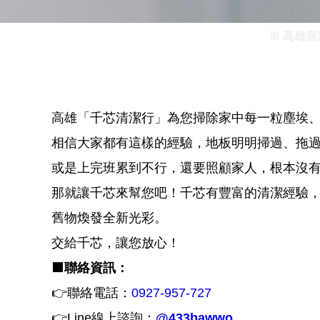
※ 高雄居
高雄「千芯清潔行」為您掃除家中每一粒塵埃
相信大家都有這樣的經驗，地板明明掃過、拖
或是上完班累到不行，還要照顧家人，根本沒
那就讓千芯來幫您吧！千芯有豐富的清潔經驗
舊物煥發全新光彩。
交給千芯，讓您放心！
⬛
聯絡資訊：
👉聯絡電話：
0927-957-727
👉Line線上諮詢：
@433bawwo